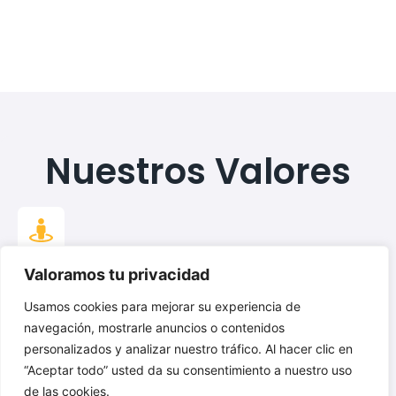
Nuestros Valores
Valoramos tu privacidad
Compromiso
En Gober Decoración, nuestro compromiso es transformar
Usamos cookies para mejorar su experiencia de
tus ideas en realidades, cuidando cada detalle con
navegación, mostrarle anuncios o contenidos
dedicación y pasión.
personalizados y analizar nuestro tráfico. Al hacer clic en
“Aceptar todo” usted da su consentimiento a nuestro uso
de las cookies.